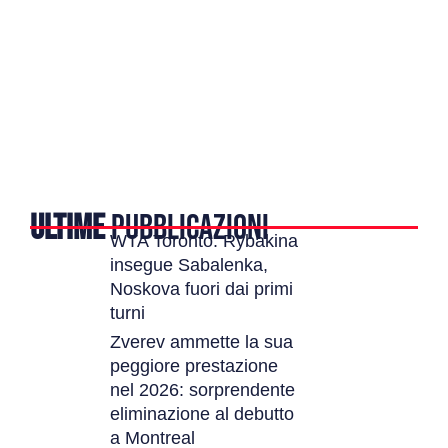
ULTIME
PUBBLICAZIONI
WTA Toronto: Rybakina
insegue Sabalenka,
Noskova fuori dai primi
turni
Zverev ammette la sua
peggiore prestazione
nel 2026: sorprendente
eliminazione al debutto
a Montreal