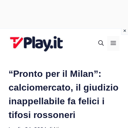
Vai
al
MEN
contenuto
“Pronto per il Milan”:
calciomercato, il giudizio
inappellabile fa felici i
tifosi rossoneri