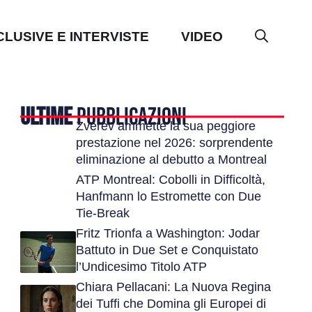
CLUSIVE E INTERVISTE
VIDEO
ULTIME
PUBBLICAZIONI
Zverev ammette la sua peggiore
prestazione nel 2026: sorprendente
eliminazione al debutto a Montreal
ATP Montreal: Cobolli in Difficoltà,
Hanfmann lo Estromette con Due
Tie-Break
Fritz Trionfa a Washington: Jodar
Battuto in Due Set e Conquistato
l’Undicesimo Titolo ATP
Chiara Pellacani: La Nuova Regina
dei Tuffi che Domina gli Europei di