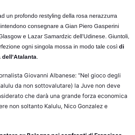
 ad un profondo restyling della rosa nerazzurra
o, intendono consegnare a Gian Piero Gasperini
c Glasgow e Lazar Samardzic dell’Udinese. Giuntoli,
rfezione ogni singola mossa in modo tale così
di
 dell’Atalanta
.
iornalista Giovanni Albanese: “N
el gioco degli
alulu
da non sottovalutare) la
Juve
non deve
nsiderato che darà una grande forza economica
vere non soltanto Kalulu, Nico Gonzalez e