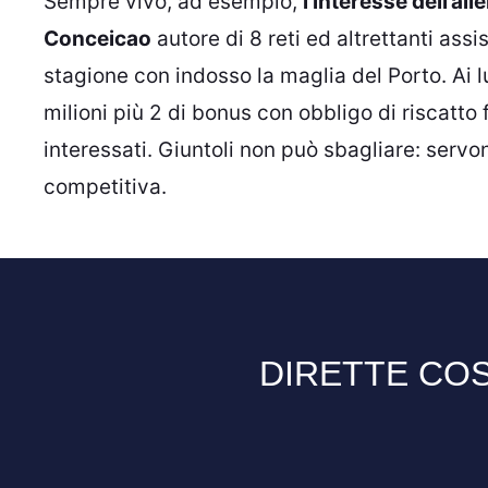
Sempre vivo, ad esempio,
l’interesse dell’al
Conceicao
autore di 8 reti ed altrettanti assi
stagione con indosso la maglia del Porto. Ai l
milioni più 2 di bonus con obbligo di riscatto f
interessati. Giuntoli non può sbagliare: servo
competitiva.
DIRETTE COS