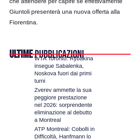
che attendere per capire se effettivamente
Giuntoli presenterà una nuova offerta alla
Fiorentina.
ULTIME
PUBBLICAZIONI
WTA Toronto: Rybakina
insegue Sabalenka,
Noskova fuori dai primi
turni
Zverev ammette la sua
peggiore prestazione
nel 2026: sorprendente
eliminazione al debutto
a Montreal
ATP Montreal: Cobolli in
Difficoltà, Hanfmann lo