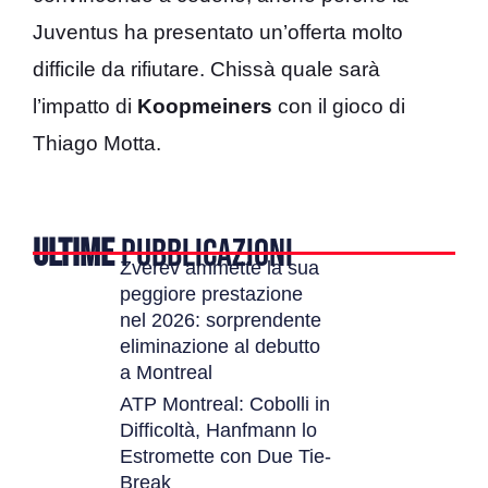
Juventus ha presentato un’offerta molto
difficile da rifiutare. Chissà quale sarà
l’impatto di
Koopmeiners
con il gioco di
Thiago Motta.
ULTIME
PUBBLICAZIONI
Zverev ammette la sua
peggiore prestazione
nel 2026: sorprendente
eliminazione al debutto
a Montreal
ATP Montreal: Cobolli in
Difficoltà, Hanfmann lo
Estromette con Due Tie-
Break