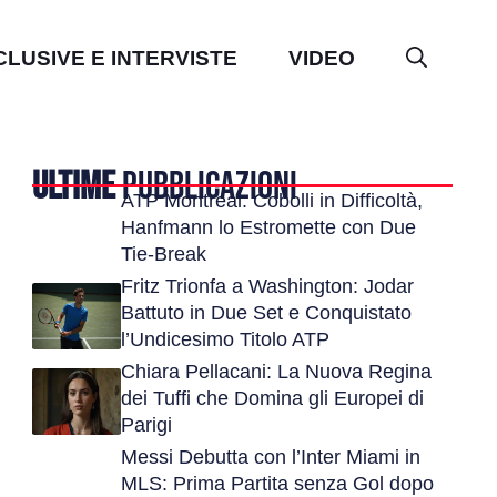
CLUSIVE E INTERVISTE
VIDEO
ULTIME
PUBBLICAZIONI
ATP Montreal: Cobolli in Difficoltà,
Hanfmann lo Estromette con Due
Tie-Break
Fritz Trionfa a Washington: Jodar
Battuto in Due Set e Conquistato
l’Undicesimo Titolo ATP
Chiara Pellacani: La Nuova Regina
dei Tuffi che Domina gli Europei di
Parigi
Messi Debutta con l’Inter Miami in
MLS: Prima Partita senza Gol dopo