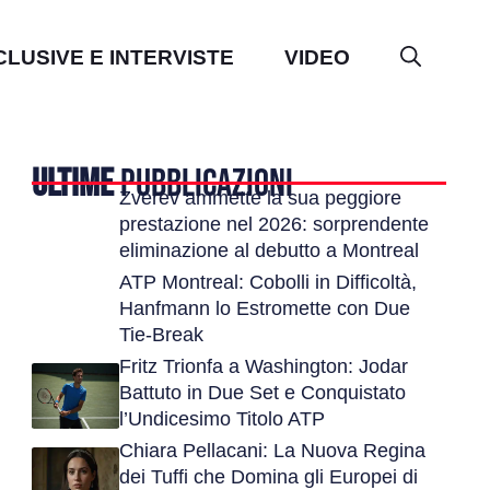
CLUSIVE E INTERVISTE
VIDEO
ULTIME
PUBBLICAZIONI
Zverev ammette la sua peggiore
prestazione nel 2026: sorprendente
eliminazione al debutto a Montreal
ATP Montreal: Cobolli in Difficoltà,
Hanfmann lo Estromette con Due
Tie-Break
Fritz Trionfa a Washington: Jodar
Battuto in Due Set e Conquistato
l’Undicesimo Titolo ATP
Chiara Pellacani: La Nuova Regina
dei Tuffi che Domina gli Europei di