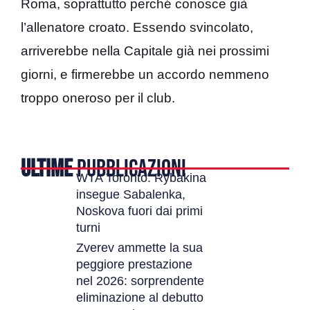
Roma, soprattutto perché conosce già
l’allenatore croato. Essendo svincolato,
arriverebbe nella Capitale già nei prossimi
giorni, e firmerebbe un accordo nemmeno
troppo oneroso per il club.
ULTIME
PUBBLICAZIONI
WTA Toronto: Rybakina
insegue Sabalenka,
Noskova fuori dai primi
turni
Zverev ammette la sua
peggiore prestazione
nel 2026: sorprendente
eliminazione al debutto