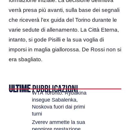
formazione iniziale. La decisione definitiva
verrà presa più avanti, sulla base dei segnali
che riceverà l’ex guida del Torino durante le
varie sedute di allenamento. La Città Eterna,
intanto, si gode Pisilli e la sua voglia di
imporsi in maglia giallorossa. De Rossi non si
era sbagliato.
ULTIME
PUBBLICAZIONI
WTA Toronto: Rybakina
insegue Sabalenka,
Noskova fuori dai primi
turni
Zverev ammette la sua
peggiore prestazione