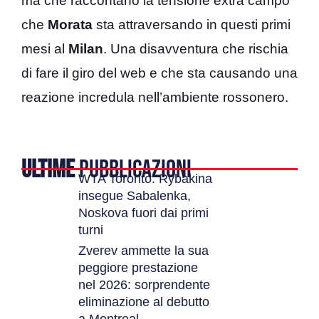
ma che raccontano la tensione extra campo
che
Morata
sta attraversando in questi primi
mesi al
Milan
. Una disavventura che rischia
di fare il giro del web e che sta causando una
reazione incredula nell’ambiente rossonero.
ULTIME
PUBBLICAZIONI
WTA Toronto: Rybakina
insegue Sabalenka,
Noskova fuori dai primi
turni
Zverev ammette la sua
peggiore prestazione
nel 2026: sorprendente
eliminazione al debutto