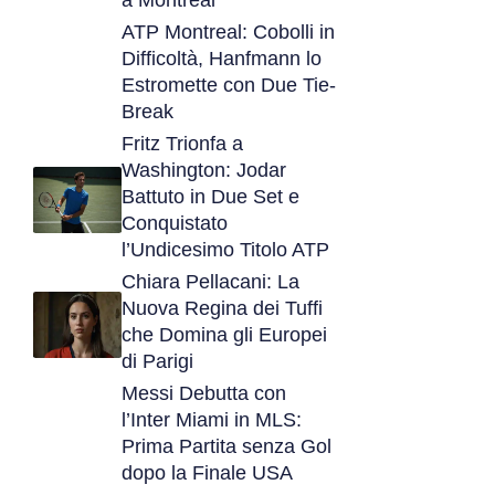
a Montreal
ATP Montreal: Cobolli in
Difficoltà, Hanfmann lo
Estromette con Due Tie-
Break
Fritz Trionfa a
Washington: Jodar
Battuto in Due Set e
Conquistato
l’Undicesimo Titolo ATP
Chiara Pellacani: La
Nuova Regina dei Tuffi
che Domina gli Europei
di Parigi
Messi Debutta con
l’Inter Miami in MLS:
Prima Partita senza Gol
dopo la Finale USA