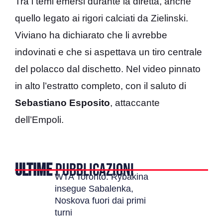
Tra i temi emersi durante la diretta, anche
quello legato ai rigori calciati da Zielinski.
Viviano ha dichiarato che li avrebbe
indovinati e che si aspettava un tiro centrale
del polacco dal dischetto. Nel video pinnato
in alto l’estratto completo, con il saluto di
Sebastiano Esposito
, attaccante
dell’Empoli.
ULTIME
PUBBLICAZIONI
WTA Toronto: Rybakina
insegue Sabalenka,
Noskova fuori dai primi
turni