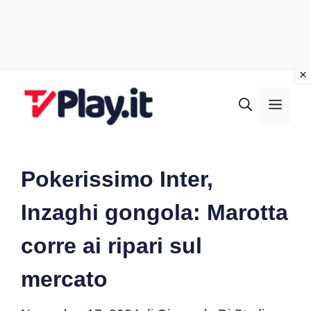
Vai
al
MEN
contenuto
Pokerissimo Inter,
Inzaghi gongola: Marotta
corre ai ripari sul
mercato