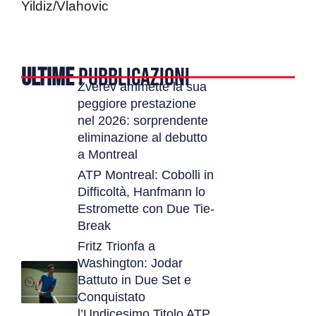
Yildiz/Vlahovic
ULTIME
PUBBLICAZIONI
Zverev ammette la sua
peggiore prestazione
nel 2026: sorprendente
eliminazione al debutto
a Montreal
ATP Montreal: Cobolli in
Difficoltà, Hanfmann lo
Estromette con Due Tie-
Break
Fritz Trionfa a
Washington: Jodar
Battuto in Due Set e
Conquistato
l’Undicesimo Titolo ATP