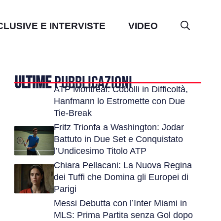
CLUSIVE E INTERVISTE
VIDEO
ULTIME
PUBBLICAZIONI
ATP Montreal: Cobolli in Difficoltà,
Hanfmann lo Estromette con Due
Tie-Break
Fritz Trionfa a Washington: Jodar
Battuto in Due Set e Conquistato
l’Undicesimo Titolo ATP
Chiara Pellacani: La Nuova Regina
dei Tuffi che Domina gli Europei di
Parigi
Messi Debutta con l’Inter Miami in
MLS: Prima Partita senza Gol dopo