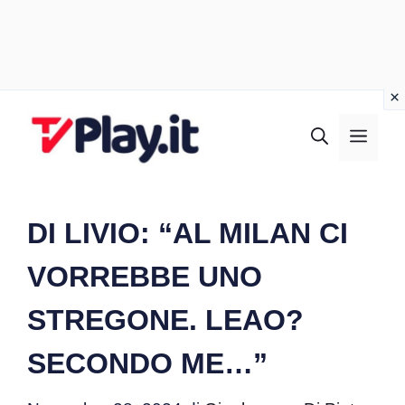
Vai
al
MEN
contenuto
DI LIVIO: “AL MILAN CI
VORREBBE UNO
STREGONE. LEAO?
SECONDO ME…”