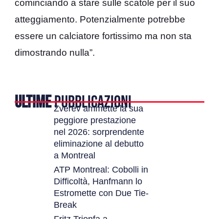
cominciando a stare sulle scatole per il suo
atteggiamento. Potenzialmente potrebbe
essere un calciatore fortissimo ma non sta
dimostrando nulla”.
ULTIME
PUBBLICAZIONI
Zverev ammette la sua
peggiore prestazione
nel 2026: sorprendente
eliminazione al debutto
a Montreal
ATP Montreal: Cobolli in
Difficoltà, Hanfmann lo
Estromette con Due Tie-
Break