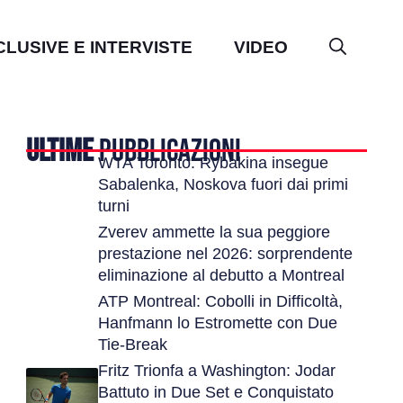
CLUSIVE E INTERVISTE
VIDEO
ULTIME
PUBBLICAZIONI
WTA Toronto: Rybakina insegue
Sabalenka, Noskova fuori dai primi
turni
Zverev ammette la sua peggiore
prestazione nel 2026: sorprendente
eliminazione al debutto a Montreal
ATP Montreal: Cobolli in Difficoltà,
Hanfmann lo Estromette con Due
Tie-Break
Fritz Trionfa a Washington: Jodar
Battuto in Due Set e Conquistato