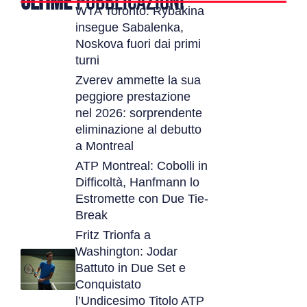
ULTIME
PUBBLICAZIONI
WTA Toronto: Rybakina
insegue Sabalenka,
Noskova fuori dai primi
turni
Zverev ammette la sua
peggiore prestazione
nel 2026: sorprendente
eliminazione al debutto
a Montreal
ATP Montreal: Cobolli in
Difficoltà, Hanfmann lo
Estromette con Due Tie-
Break
Fritz Trionfa a
Washington: Jodar
Battuto in Due Set e
Conquistato
l’Undicesimo Titolo ATP