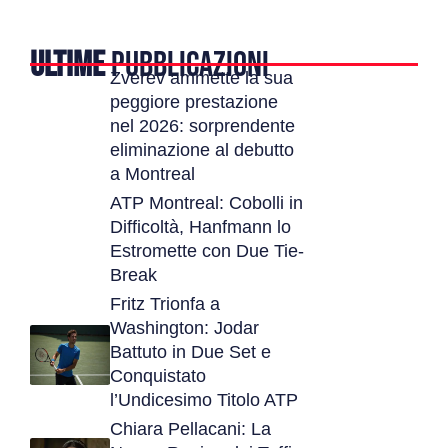
ULTIME
PUBBLICAZIONI
Zverev ammette la sua
peggiore prestazione
nel 2026: sorprendente
eliminazione al debutto
a Montreal
ATP Montreal: Cobolli in
Difficoltà, Hanfmann lo
Estromette con Due Tie-
Break
Fritz Trionfa a
Washington: Jodar
Battuto in Due Set e
Conquistato
l’Undicesimo Titolo ATP
Chiara Pellacani: La