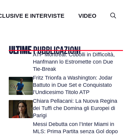
CLUSIVE E INTERVISTE
VIDEO
ULTIME
PUBBLICAZIONI
ATP Montreal: Cobolli in Difficoltà,
Hanfmann lo Estromette con Due
Tie-Break
Fritz Trionfa a Washington: Jodar
Battuto in Due Set e Conquistato
l’Undicesimo Titolo ATP
Chiara Pellacani: La Nuova Regina
dei Tuffi che Domina gli Europei di
Parigi
Messi Debutta con l’Inter Miami in
MLS: Prima Partita senza Gol dopo