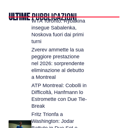
ULTIME
PUBBLICAZIONI
WTA Toronto: Rybakina
insegue Sabalenka,
Noskova fuori dai primi
turni
Zverev ammette la sua
peggiore prestazione
nel 2026: sorprendente
eliminazione al debutto
a Montreal
ATP Montreal: Cobolli in
Difficoltà, Hanfmann lo
Estromette con Due Tie-
Break
Fritz Trionfa a
Washington: Jodar