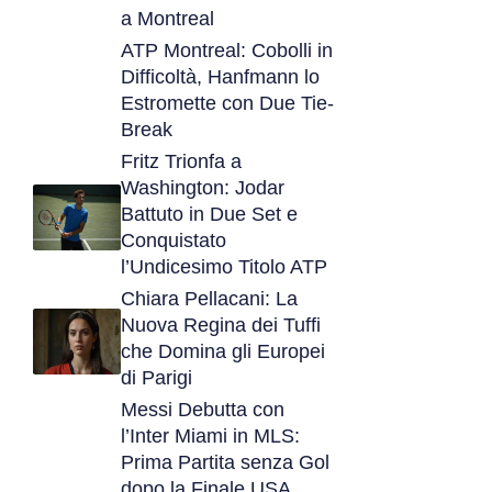
a Montreal
ATP Montreal: Cobolli in
Difficoltà, Hanfmann lo
Estromette con Due Tie-
Break
Fritz Trionfa a
Washington: Jodar
Battuto in Due Set e
Conquistato
l’Undicesimo Titolo ATP
Chiara Pellacani: La
Nuova Regina dei Tuffi
che Domina gli Europei
di Parigi
Messi Debutta con
l’Inter Miami in MLS:
Prima Partita senza Gol
dopo la Finale USA