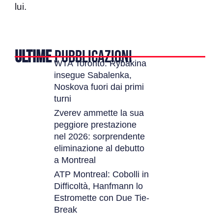
lui.
ULTIME
PUBBLICAZIONI
WTA Toronto: Rybakina
insegue Sabalenka,
Noskova fuori dai primi
turni
Zverev ammette la sua
peggiore prestazione
nel 2026: sorprendente
eliminazione al debutto
a Montreal
ATP Montreal: Cobolli in
Difficoltà, Hanfmann lo
Estromette con Due Tie-
Break