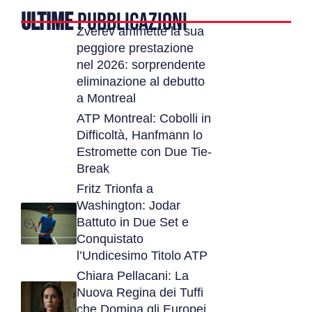
ULTIME
PUBBLICAZIONI
Zverev ammette la sua
peggiore prestazione
nel 2026: sorprendente
eliminazione al debutto
a Montreal
ATP Montreal: Cobolli in
Difficoltà, Hanfmann lo
Estromette con Due Tie-
Break
Fritz Trionfa a
Washington: Jodar
Battuto in Due Set e
Conquistato
l’Undicesimo Titolo ATP
Chiara Pellacani: La
Nuova Regina dei Tuffi
che Domina gli Europei