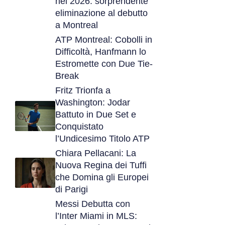
nel 2026: sorprendente
eliminazione al debutto
a Montreal
ATP Montreal: Cobolli in
Difficoltà, Hanfmann lo
Estromette con Due Tie-
Break
Fritz Trionfa a
Washington: Jodar
Battuto in Due Set e
Conquistato
l’Undicesimo Titolo ATP
Chiara Pellacani: La
Nuova Regina dei Tuffi
che Domina gli Europei
di Parigi
Messi Debutta con
l’Inter Miami in MLS: