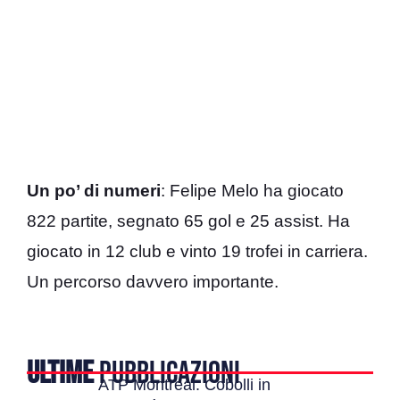
Un po’ di numeri
: Felipe Melo ha giocato
822 partite, segnato 65 gol e 25 assist. Ha
giocato in 12 club e vinto 19 trofei in carriera.
Un percorso davvero importante.
ULTIME
PUBBLICAZIONI
ATP Montreal: Cobolli in