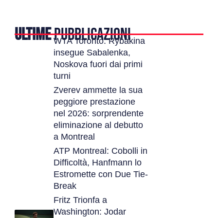
ULTIME
PUBBLICAZIONI
WTA Toronto: Rybakina
insegue Sabalenka,
Noskova fuori dai primi
turni
Zverev ammette la sua
peggiore prestazione
nel 2026: sorprendente
eliminazione al debutto
a Montreal
ATP Montreal: Cobolli in
Difficoltà, Hanfmann lo
Estromette con Due Tie-
Break
Fritz Trionfa a
Washington: Jodar