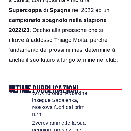
a partita, con i quali ha vinto una
Supercoppa di Spagna
nel 2023 ed un
campionato spagnolo nella stagione
2022/23
. Occhio alla pressione che si
ritroverà addosso Thiago Motta, perchè
‘andamento dei prossimi mesi determinerà
anche il suo futuro a lungo termine nel club.
ULTIME
PUBBLICAZIONI
WTA Toronto: Rybakina
insegue Sabalenka,
Noskova fuori dai primi
turni
Zverev ammette la sua
peggiore prestazione