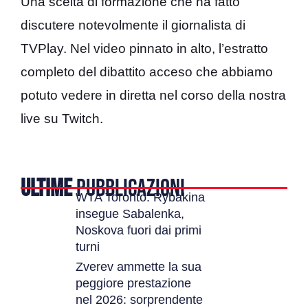
Una scelta di formazione che ha fatto
discutere notevolmente il giornalista di
TVPlay. Nel video pinnato in alto, l’estratto
completo del dibattito acceso che abbiamo
potuto vedere in diretta nel corso della nostra
live su Twitch.
ULTIME
PUBBLICAZIONI
WTA Toronto: Rybakina
insegue Sabalenka,
Noskova fuori dai primi
turni
Zverev ammette la sua
peggiore prestazione
nel 2026: sorprendente