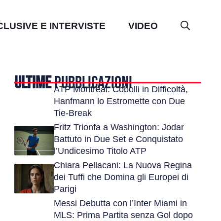
CLUSIVE E INTERVISTE
VIDEO
ULTIME
PUBBLICAZIONI
ATP Montreal: Cobolli in Difficoltà,
Hanfmann lo Estromette con Due
Tie-Break
Fritz Trionfa a Washington: Jodar
Battuto in Due Set e Conquistato
l’Undicesimo Titolo ATP
Chiara Pellacani: La Nuova Regina
dei Tuffi che Domina gli Europei di
Parigi
Messi Debutta con l’Inter Miami in
MLS: Prima Partita senza Gol dopo