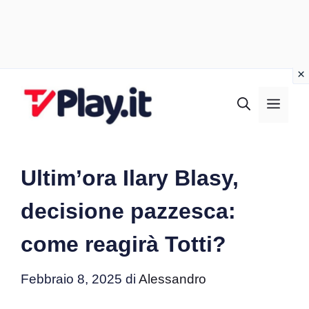
Vai
al
MEN
contenuto
Ultim’ora Ilary Blasy,
decisione pazzesca:
come reagirà Totti?
Febbraio 8, 2025
di
Alessandro