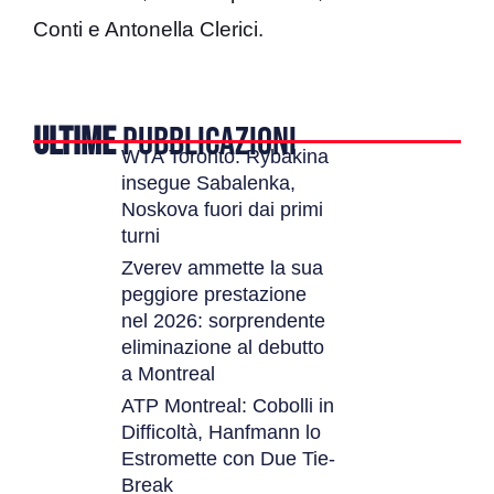
Conti e Antonella Clerici.
ULTIME
PUBBLICAZIONI
WTA Toronto: Rybakina
insegue Sabalenka,
Noskova fuori dai primi
turni
Zverev ammette la sua
peggiore prestazione
nel 2026: sorprendente
eliminazione al debutto
a Montreal
ATP Montreal: Cobolli in
Difficoltà, Hanfmann lo
Estromette con Due Tie-
Break