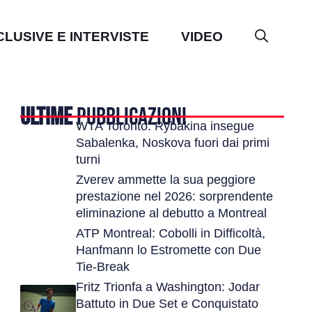
CLUSIVE E INTERVISTE
VIDEO
ULTIME
PUBBLICAZIONI
WTA Toronto: Rybakina insegue
Sabalenka, Noskova fuori dai primi
turni
Zverev ammette la sua peggiore
prestazione nel 2026: sorprendente
eliminazione al debutto a Montreal
ATP Montreal: Cobolli in Difficoltà,
Hanfmann lo Estromette con Due
Tie-Break
Fritz Trionfa a Washington: Jodar
Battuto in Due Set e Conquistato