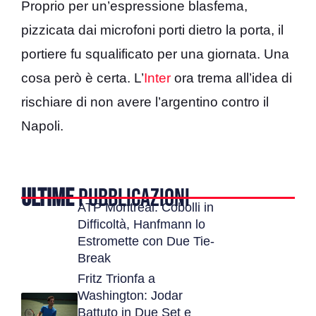
Proprio per un’espressione blasfema,
pizzicata dai microfoni porti dietro la porta, il
portiere fu squalificato per una giornata. Una
cosa però è certa. L’
Inter
ora trema all’idea di
rischiare di non avere l’argentino contro il
Napoli.
ULTIME
PUBBLICAZIONI
ATP Montreal: Cobolli in
Difficoltà, Hanfmann lo
Estromette con Due Tie-
Break
Fritz Trionfa a
Washington: Jodar
Battuto in Due Set e