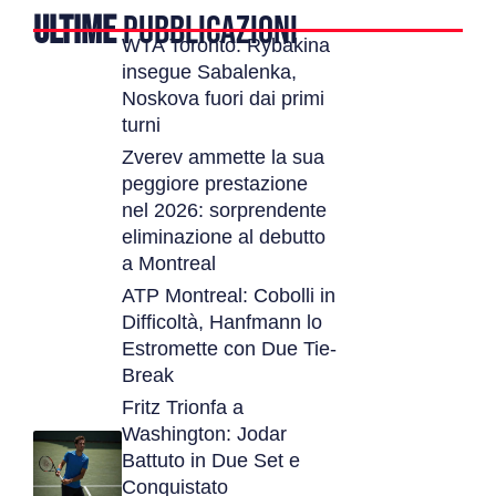
ULTIME
PUBBLICAZIONI
WTA Toronto: Rybakina
insegue Sabalenka,
Noskova fuori dai primi
turni
Zverev ammette la sua
peggiore prestazione
nel 2026: sorprendente
eliminazione al debutto
a Montreal
ATP Montreal: Cobolli in
Difficoltà, Hanfmann lo
Estromette con Due Tie-
Break
Fritz Trionfa a
Washington: Jodar
Battuto in Due Set e
Conquistato