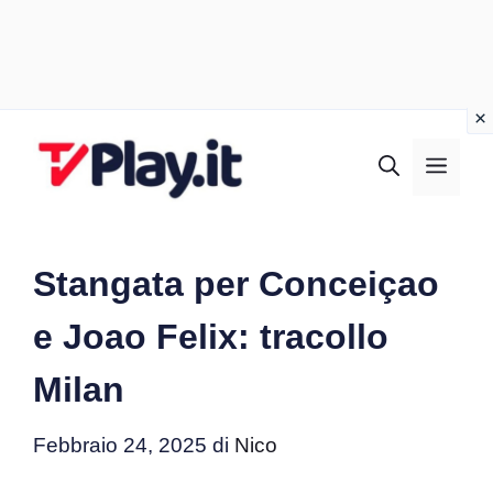
Vai
al
MEN
contenuto
Stangata per Conceiçao
e Joao Felix: tracollo
Milan
Febbraio 24, 2025
di
Nico