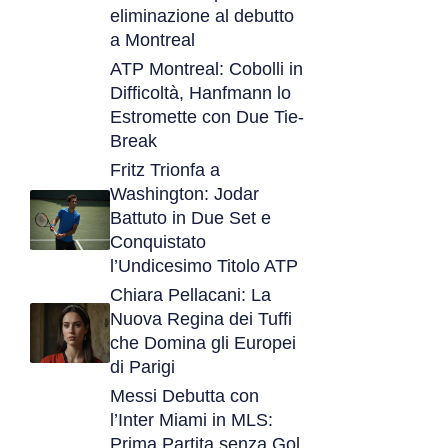
eliminazione al debutto
a Montreal
ATP Montreal: Cobolli in
Difficoltà, Hanfmann lo
Estromette con Due Tie-
Break
Fritz Trionfa a
Washington: Jodar
Battuto in Due Set e
Conquistato
l’Undicesimo Titolo ATP
Chiara Pellacani: La
Nuova Regina dei Tuffi
che Domina gli Europei
di Parigi
Messi Debutta con
l’Inter Miami in MLS:
Prima Partita senza Gol