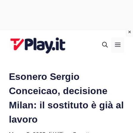
Vai
al
MEN
contenuto
Esonero Sergio
Conceicao, decisione
Milan: il sostituto è già al
lavoro