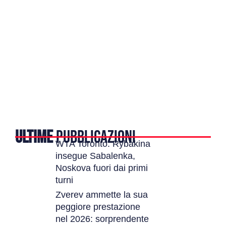
ULTIME
PUBBLICAZIONI
WTA Toronto: Rybakina
insegue Sabalenka,
Noskova fuori dai primi
turni
Zverev ammette la sua
peggiore prestazione
nel 2026: sorprendente