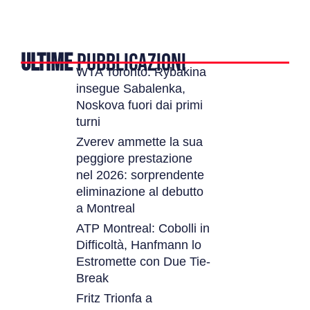
ULTIME
PUBBLICAZIONI
WTA Toronto: Rybakina
insegue Sabalenka,
Noskova fuori dai primi
turni
Zverev ammette la sua
peggiore prestazione
nel 2026: sorprendente
eliminazione al debutto
a Montreal
ATP Montreal: Cobolli in
Difficoltà, Hanfmann lo
Estromette con Due Tie-
Break
Fritz Trionfa a