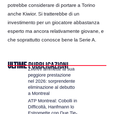
potrebbe considerare di portare a Torino
anche Kiwior. Si tratterebbe di un
investimento per un giocatore abbastanza
esperto ma ancora relativamente giovane, e
che soprattutto conosce bene la Serie A.
ULTIME
PUBBLICAZIONI
Zverev ammette la sua
peggiore prestazione
nel 2026: sorprendente
eliminazione al debutto
a Montreal
ATP Montreal: Cobolli in
Difficoltà, Hanfmann lo
Estromette con Due Tie-