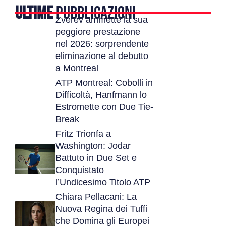
ULTIME
PUBBLICAZIONI
Zverev ammette la sua
peggiore prestazione
nel 2026: sorprendente
eliminazione al debutto
a Montreal
ATP Montreal: Cobolli in
Difficoltà, Hanfmann lo
Estromette con Due Tie-
Break
Fritz Trionfa a
Washington: Jodar
Battuto in Due Set e
Conquistato
l’Undicesimo Titolo ATP
Chiara Pellacani: La
Nuova Regina dei Tuffi
che Domina gli Europei