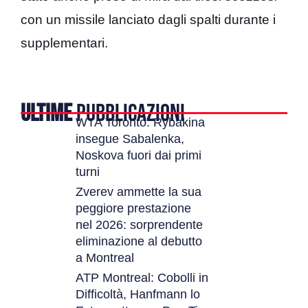
con un missile lanciato dagli spalti durante i
supplementari.
ULTIME
PUBBLICAZIONI
WTA Toronto: Rybakina
insegue Sabalenka,
Noskova fuori dai primi
turni
Zverev ammette la sua
peggiore prestazione
nel 2026: sorprendente
eliminazione al debutto
a Montreal
ATP Montreal: Cobolli in
Difficoltà, Hanfmann lo