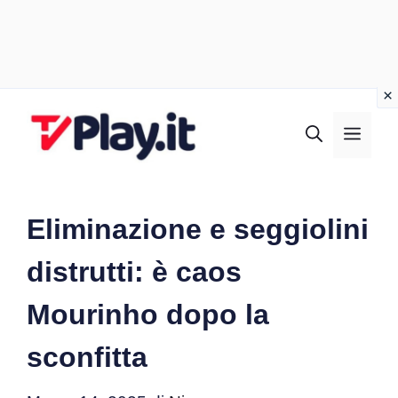
Vai
al
MEN
contenuto
Eliminazione e seggiolini
distrutti: è caos
Mourinho dopo la
sconfitta