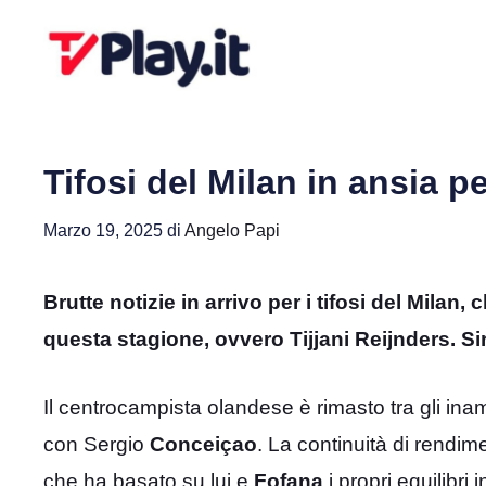
Vai
al
contenuto
Tifosi del Milan in ansia p
Marzo 19, 2025
di
Angelo Papi
Brutte notizie in arrivo per i tifosi del Milan,
questa stagione, ovvero Tijjani Reijnders. S
Il centrocampista olandese è rimasto tra gli inam
con Sergio
Conceiçao
. La continuità di rendime
che ha basato su lui e
Fofana
i propri equilibri i