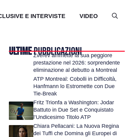
CLUSIVE E INTERVISTE
VIDEO
ULTIME
PUBBLICAZIONI
Zverev ammette la sua peggiore
prestazione nel 2026: sorprendente
eliminazione al debutto a Montreal
ATP Montreal: Cobolli in Difficoltà,
Hanfmann lo Estromette con Due
Tie-Break
Fritz Trionfa a Washington: Jodar
Battuto in Due Set e Conquistato
l’Undicesimo Titolo ATP
Chiara Pellacani: La Nuova Regina
dei Tuffi che Domina gli Europei di