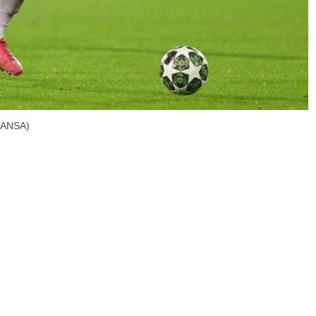
– ANSA)