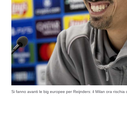
Si fanno avanti le big europee per Reijnders: il Milan ora rischia