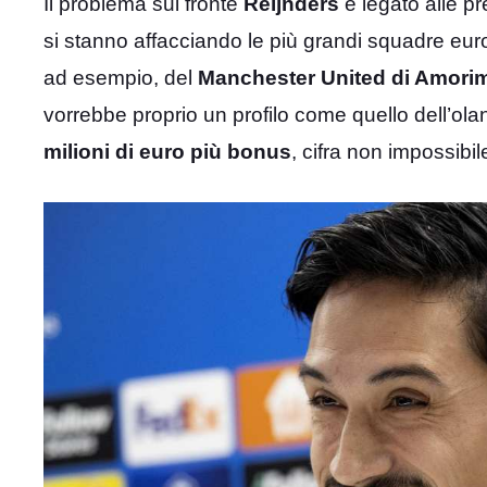
Il problema sul fronte
Reijnders
è legato alle pre
si stanno affacciando le più grandi squadre europ
ad esempio, del
Manchester United di Amori
vorrebbe proprio un profilo come quello dell’o
milioni di euro più bonus
, cifra non impossibil