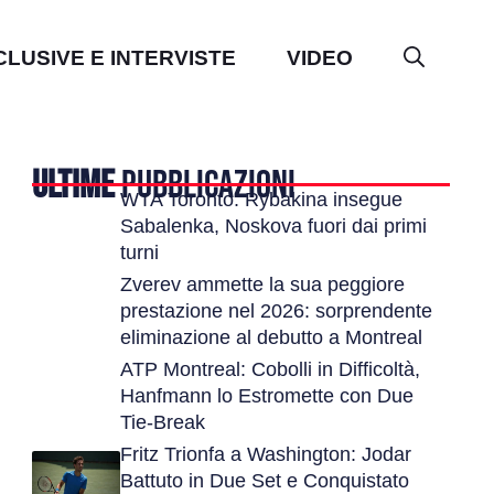
CLUSIVE E INTERVISTE
VIDEO
ULTIME
PUBBLICAZIONI
WTA Toronto: Rybakina insegue
Sabalenka, Noskova fuori dai primi
turni
Zverev ammette la sua peggiore
prestazione nel 2026: sorprendente
eliminazione al debutto a Montreal
ATP Montreal: Cobolli in Difficoltà,
Hanfmann lo Estromette con Due
Tie-Break
Fritz Trionfa a Washington: Jodar
Battuto in Due Set e Conquistato