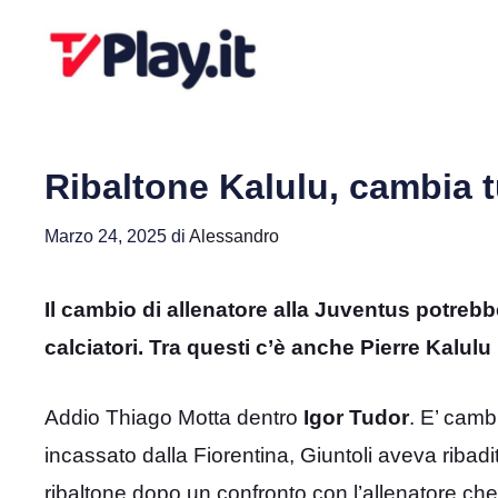
Vai
al
contenuto
Ribaltone Kalulu, cambia t
Marzo 24, 2025
di
Alessandro
Il cambio di allenatore alla Juventus potrebb
calciatori. Tra questi c’è anche Pierre Kalulu
Addio Thiago Motta dentro
Igor Tudor
. E’ camb
incassato dalla Fiorentina, Giuntoli aveva ribadi
ribaltone dopo un confronto con l’allenatore 