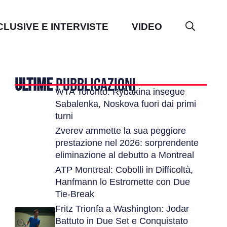
CLUSIVE E INTERVISTE
VIDEO
ULTIME
PUBBLICAZIONI
WTA Toronto: Rybakina insegue
Sabalenka, Noskova fuori dai primi
turni
Zverev ammette la sua peggiore
prestazione nel 2026: sorprendente
eliminazione al debutto a Montreal
ATP Montreal: Cobolli in Difficoltà,
Hanfmann lo Estromette con Due
Tie-Break
Fritz Trionfa a Washington: Jodar
Battuto in Due Set e Conquistato