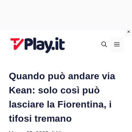
Vai
al
MEN
contenuto
Quando può andare via
Kean: solo così può
lasciare la Fiorentina, i
tifosi tremano