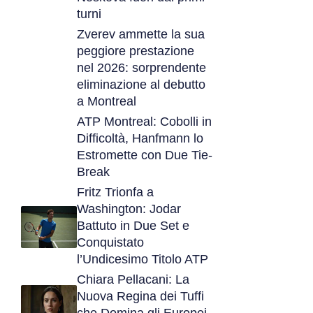
turni
Zverev ammette la sua
peggiore prestazione
nel 2026: sorprendente
eliminazione al debutto
a Montreal
ATP Montreal: Cobolli in
Difficoltà, Hanfmann lo
Estromette con Due Tie-
Break
Fritz Trionfa a
Washington: Jodar
Battuto in Due Set e
Conquistato
l’Undicesimo Titolo ATP
Chiara Pellacani: La
Nuova Regina dei Tuffi
che Domina gli Europei