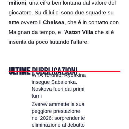
milioni
, una cifra ben lontana dal valore del
giocatore. Su di lui ci sono due squadre su
tutte ovvero il
Chelsea
, che è in contatto con
Maignan da tempo, e l’
Aston Villa
che si è
inserita da poco fiutando l’affare.
ULTIME
PUBBLICAZIONI
WTA Toronto: Rybakina
insegue Sabalenka,
Noskova fuori dai primi
turni
Zverev ammette la sua
peggiore prestazione
nel 2026: sorprendente
eliminazione al debutto