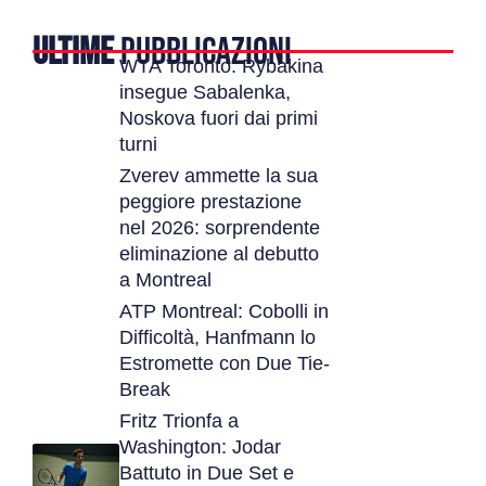
ULTIME
PUBBLICAZIONI
WTA Toronto: Rybakina
insegue Sabalenka,
Noskova fuori dai primi
turni
Zverev ammette la sua
peggiore prestazione
nel 2026: sorprendente
eliminazione al debutto
a Montreal
ATP Montreal: Cobolli in
Difficoltà, Hanfmann lo
Estromette con Due Tie-
Break
Fritz Trionfa a
Washington: Jodar
Battuto in Due Set e