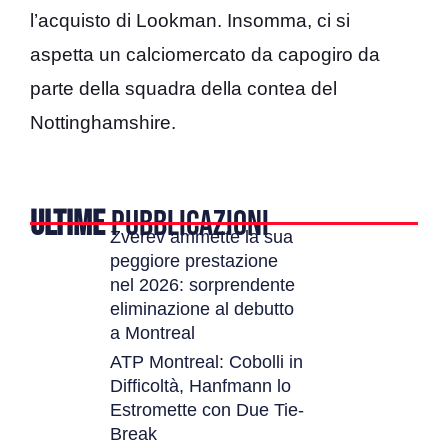
l’acquisto di Lookman. Insomma, ci si
aspetta un calciomercato da capogiro da
parte della squadra della contea del
Nottinghamshire.
ULTIME
PUBBLICAZIONI
Zverev ammette la sua
peggiore prestazione
nel 2026: sorprendente
eliminazione al debutto
a Montreal
ATP Montreal: Cobolli in
Difficoltà, Hanfmann lo
Estromette con Due Tie-
Break