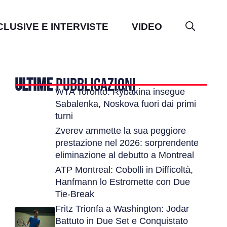
CLUSIVE E INTERVISTE
VIDEO
ULTIME
PUBBLICAZIONI
WTA Toronto: Rybakina insegue
Sabalenka, Noskova fuori dai primi
turni
Zverev ammette la sua peggiore
prestazione nel 2026: sorprendente
eliminazione al debutto a Montreal
ATP Montreal: Cobolli in Difficoltà,
Hanfmann lo Estromette con Due
Tie-Break
Fritz Trionfa a Washington: Jodar
Battuto in Due Set e Conquistato