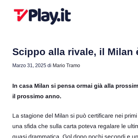
Vai
al
contenuto
Scippo alla rivale, il Milan
Marzo 31, 2025
di
Mario Tramo
In casa Milan si pensa ormai già alla prossima
il prossimo anno.
La stagione del Milan si può certificare nei primi
una sfida che sulla carta poteva regalare le ult
quasi drammatica. Gol dopo pochi secondi e una