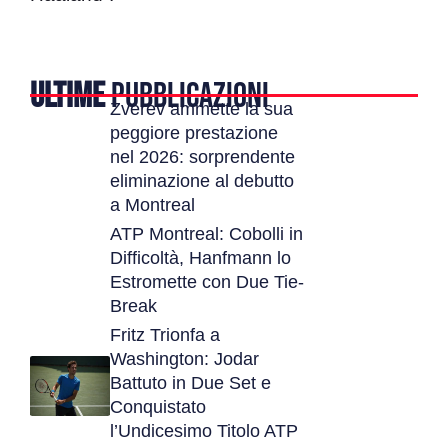
ULTIME
PUBBLICAZIONI
Zverev ammette la sua
peggiore prestazione
nel 2026: sorprendente
eliminazione al debutto
a Montreal
ATP Montreal: Cobolli in
Difficoltà, Hanfmann lo
Estromette con Due Tie-
Break
Fritz Trionfa a
Washington: Jodar
Battuto in Due Set e
Conquistato
l’Undicesimo Titolo ATP