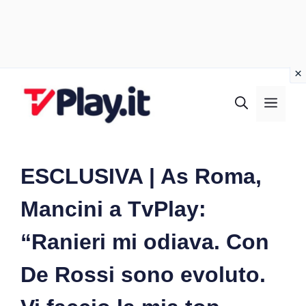
Vai
al
MEN
contenuto
ESCLUSIVA | As Roma,
Mancini a TvPlay:
“Ranieri mi odiava. Con
De Rossi sono evoluto.