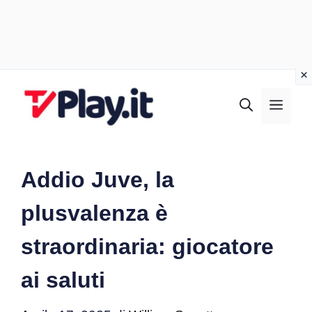
Vai
al
MEN
contenuto
Addio Juve, la
plusvalenza è
straordinaria: giocatore
ai saluti