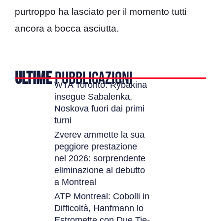
purtroppo ha lasciato per il momento tutti
ancora a bocca asciutta.
ULTIME
PUBBLICAZIONI
WTA Toronto: Rybakina
insegue Sabalenka,
Noskova fuori dai primi
turni
Zverev ammette la sua
peggiore prestazione
nel 2026: sorprendente
eliminazione al debutto
a Montreal
ATP Montreal: Cobolli in
Difficoltà, Hanfmann lo
Estromette con Due Tie-